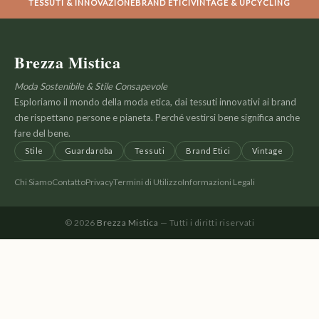
TESSUTI & INNOVAZIONE
BRAND ETICI
VINTAGE & UPCYCLING
Brezza Mistica
Moda Sostenibile & Stile Consapevole
Esploriamo il mondo della moda etica, dai tessuti innovativi ai brand
che rispettano persone e pianeta. Perché vestirsi bene significa anche
fare del bene.
Stile
Guardaroba
Tessuti
Brand Etici
Vintage
Chi Siamo
Contatto
Privacy
Termini di Utilizzo
Informazioni Legali
© 2026
Brezza Mistica
— Tutti i diritti riservati