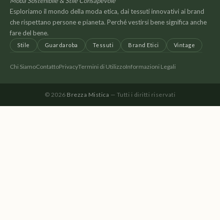
Moda Sostenibile & Stile Consapevole
Esploriamo il mondo della moda etica, dai tessuti innovativi ai brand
che rispettano persone e pianeta. Perché vestirsi bene significa anche
fare del bene.
Stile
Guardaroba
Tessuti
Brand Etici
Vintage
Chi Siamo
Contatto
Privacy
Termini di Utilizzo
Informazioni Legali
© 2026
Brezza Mistica
— Tutti i diritti riservati