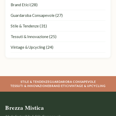
(28)
Brand Etici
(27)
Guardaroba Consapevole
(31)
Stile & Tendenze
(25)
Tessuti & Innovazione
(24)
Vintage & Upcycling
STILE & TENDENZE
GUARDAROBA CONSAPEVOLE
TESSUTI & INNOVAZIONE
BRAND ETICI
VINTAGE & UPCYCLING
Brezza Mistica