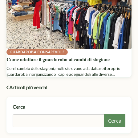
GUARDAROBA CONSAPEVOLE
Come adattare il guardaroba ai cambi di stagione
Con il cambio delle stagioni, molti si trovano ad adattare il proprio
guardaroba, riorganizzando i capi e adeguandoli alle diverse…
Navigazione
Articoli più vecchi
articoli
Cerca
Cerca