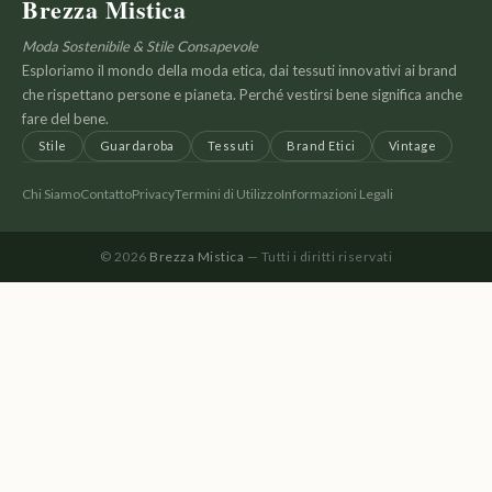
Brezza Mistica
Moda Sostenibile & Stile Consapevole
Esploriamo il mondo della moda etica, dai tessuti innovativi ai brand
che rispettano persone e pianeta. Perché vestirsi bene significa anche
fare del bene.
Stile
Guardaroba
Tessuti
Brand Etici
Vintage
Chi Siamo
Contatto
Privacy
Termini di Utilizzo
Informazioni Legali
© 2026
Brezza Mistica
— Tutti i diritti riservati