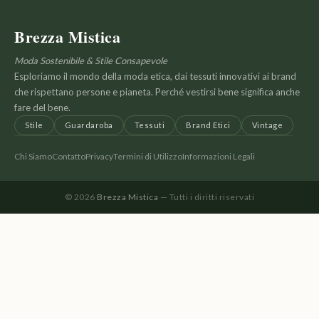
Brezza Mistica
Moda Sostenibile & Stile Consapevole
Esploriamo il mondo della moda etica, dai tessuti innovativi ai brand
che rispettano persone e pianeta. Perché vestirsi bene significa anche
fare del bene.
Stile
Guardaroba
Tessuti
Brand Etici
Vintage
Chi Siamo
Contatto
Privacy
Termini di Utilizzo
Informazioni Legali
© 2026
Brezza Mistica
— Tutti i diritti riservati