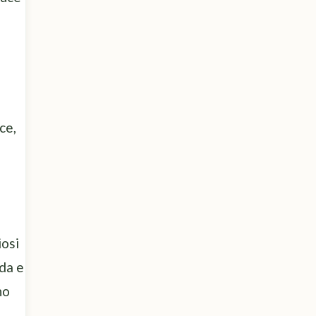
ce,
iosi
oda e
no