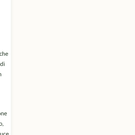
 che
 di
n
one
o,
duce