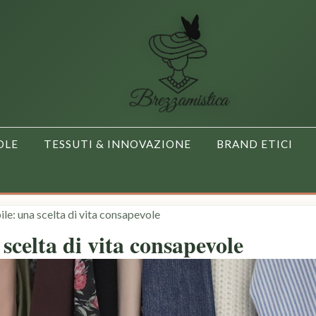
OLE
TESSUTI & INNOVAZIONE
BRAND ETICI
le: una scelta di vita consapevole
scelta di vita consapevole